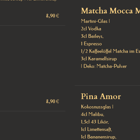
Matcha Mocca M
8,90 €
Martini-Glas |

2cl Vodka 

3cl Baileys,

1 Espresso

1/2 Kaffeelöffel Matcha im Es
3cl Karamellsirup 

| Deko: Matcha-Pulver
Pina Amor
8,90 €
Kokosnussglas | 

4cl Malibu, 

1,5cl 43 Likör, 

1cl Limettensaft,

1cl Bananensirup,
