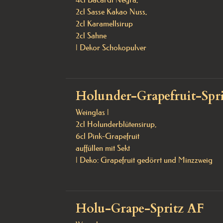
2cl Sasse Kakao Nuss, 

2cl Karamellsirup 

2cl Sahne

| Dekor Schokopulver
Holunder-Grapefruit-Spri
Weinglas | 

2cl Holunderblütensirup,

6cl Pink-Grapefruit 

auffüllen mit Sekt

| Deko: Grapefruit gedörrt und Minzzweig
Holu-Grape-Spritz AF