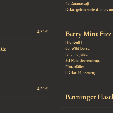
4cl Ananassaft

Deko: getrocknete Ananas un
8,50 €
Berry Mint Fizz
Highball | 

tz
6cl Wild Berry, 

1cl Lime Juice, 

2cl Rote Beerensirup, 

Minzblätter 

| Deko: Minzzweig
8,20 €
Penninger Hase