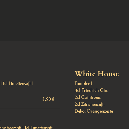
White House
1cl Limettensaft | 
Tumbler |

4cl Friedrich Gin,

2cl Cointreau,

8,90 €
2cl Zitronensaft,

Deko: Orangenzeste
i
isbeersaft | 1cl Limettensaft 