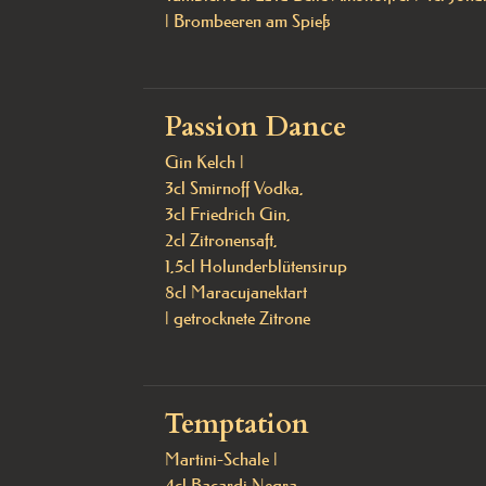
| Brombeeren am Spieß
Passion Dance
Gin Kelch |

3cl Smirnoff Vodka,

3cl Friedrich Gin,

2cl Zitronensaft, 

1,5cl Holunderblütensirup

8cl Maracujanektart

| getrocknete Zitrone
Temptation
Martini-Schale |

4cl Bacardi Negra,  
